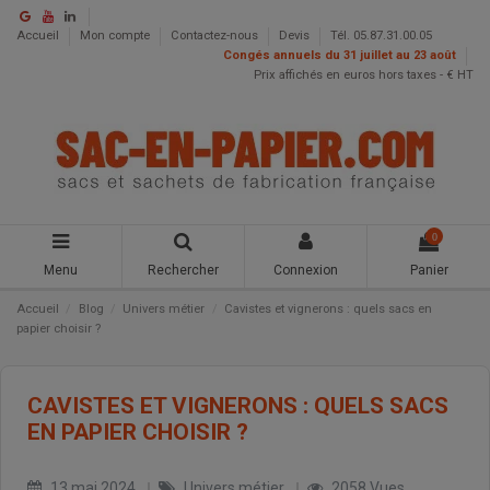
Accueil
Mon compte
Contactez-nous
Devis
Tél. 05.87.31.00.05
Congés annuels du 31 juillet au 23 août
Prix affichés en euros hors taxes - € HT
0
Menu
Rechercher
Connexion
Panier
Accueil
Blog
Univers métier
Cavistes et vignerons : quels sacs en
papier choisir ?
CAVISTES ET VIGNERONS : QUELS SACS
EN PAPIER CHOISIR ?
13 mai 2024
Univers métier
2058 Vues