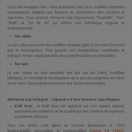
Chez Sac-en-papier.com, nous proposons des sacs soufflets imprimés
passe-partout adaptés aux besoins en contenance des cavistes et
vignerons. Vous pourrez retrouver nos impressions “Bouteille”, “Vert,
“Kraft” et “Lie de vin” qui offrent une esthétique soignée et
professionnelle.
Sac cabas
Le sac cabas possède des soufflets latéraux (plis) et est doté d'un fond
plat et rectangulaire. Pour garantir une manipulation confortable et
pratique, le sac cabas possède des poignées plates ou torsadées.
Sac luxe
Le sac cabas de luxe possède des plis sur les côtés (soufflets
latéraux), un fond plat et rectangulaire ainsi que des poignées en coton
ou en satin. Ces poignées assurent une facilité de transport.
Matières à privilégier : répondre à des besoins spécifiques
Kraft brun :
le kraft brun est apprécié par son aspect naturel,
synonyme de confiance et de qualité que les cavistes et vignerons
souhaitent véhiculer.
Tous nos krafts sont aptes au contact alimentaire et 100%
biodégradable, recyclables et compostables (
norme EN 13432
).