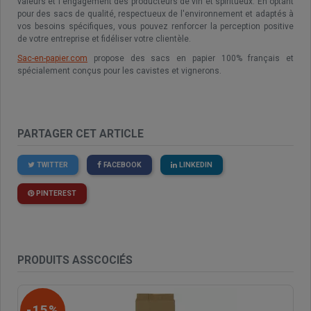
valeurs et l'engagement des producteurs de vin et spiritueux. En optant
pour des sacs de qualité, respectueux de l'environnement et adaptés à
vos besoins spécifiques, vous pouvez renforcer la perception positive
de votre entreprise et fidéliser votre clientèle.
Sac-en-papier.com
propose des sacs en papier 100% français et
spécialement conçus pour les cavistes et vignerons.
PARTAGER CET ARTICLE
TWITTER
FACEBOOK
LINKEDIN
PINTEREST
PRODUITS ASSCOCIÉS
-15%