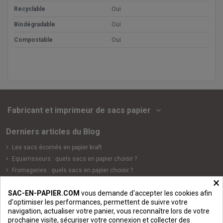
Recyclable
Oui
Biodégradable
Oui
Compostable
Oui
Fabricant et imprimeur de sacs papier
Derniers articles du Blog
Les sacs écornés en papier kraft
Equarrisseurs : quels sacs en papier choisir ?
Fromageries : quels sacs en papier choisir ?
×
Quels sacs en papier choisir pour un magasin d'alimentation ou
une épicerie ?
SAC-EN-PAPIER.COM
vous demande d'accepter les cookies afin
d'optimiser les performances, permettent de suivre votre
Cavistes et vignerons : quels sacs en papier choisir ?
navigation, actualiser votre panier, vous reconnaître lors de votre
Catégories de sacs papier
prochaine visite, sécuriser votre connexion et collecter des