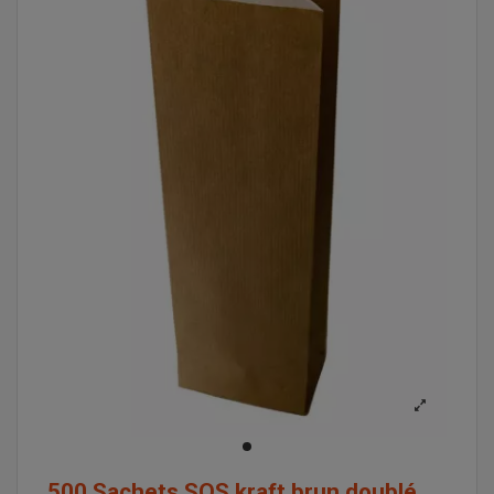
500 Sachets SOS kraft brun doublé