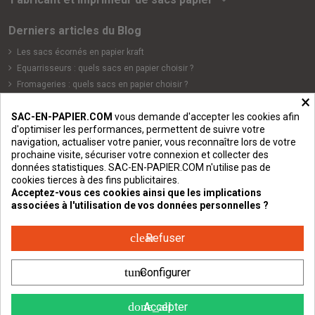
Derniers articles du Blog
Les sacs écornés en papier kraft
Equarrisseurs : quels sacs en papier choisir ?
Fromageries : quels sacs en papier choisir ?
×
Quels sacs en papier choisir pour un magasin d'alimentation ou
une épicerie ?
SAC-EN-PAPIER.COM
vous demande d'accepter les cookies afin
d'optimiser les performances, permettent de suivre votre
Cavistes et vignerons : quels sacs en papier choisir ?
navigation, actualiser votre panier, vous reconnaître lors de votre
Catégories de sacs papier
prochaine visite, sécuriser votre connexion et collecter des
données statistiques. SAC-EN-PAPIER.COM n'utilise pas de
cookies tierces à des fins publicitaires.
Informations
Acceptez-vous ces cookies ainsi que les implications
associées à l'utilisation de vos données personnelles ?
Modes de paiement et livraison
clear
Refuser
Contactez-nous
tune
Configurer
©2013-2026
Intersac Développement, fabricant et imprimeur français de
done_all
Accepter
sacs en papier
- ZI de Boisse - 87200 Saint-Junien - France -