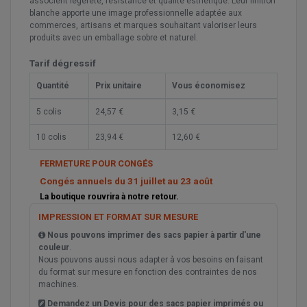
associent légèreté, résistance et qualité esthétique. Leur finition
blanche apporte une image professionnelle adaptée aux
commerces, artisans et marques souhaitant valoriser leurs
produits avec un emballage sobre et naturel.
Tarif dégressif
Quantité
Prix unitaire
Vous économisez
5 colis
24,57 €
3,15 €
10 colis
23,94 €
12,60 €
FERMETURE POUR CONGÉS
Congés annuels du 31 juillet au 23 août
La boutique rouvrira à notre retour.
IMPRESSION ET FORMAT SUR MESURE
Nous pouvons imprimer des sacs papier à partir d'une
couleur
.
Nous pouvons aussi nous adapter à vos besoins en faisant
du format sur mesure en fonction des contraintes de nos
machines.
Demandez un Devis pour des sacs papier imprimés ou