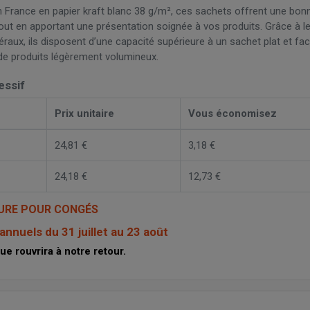
 France en papier kraft blanc 38 g/m², ces sachets offrent une bon
out en apportant une présentation soignée à vos produits. Grâce à l
éraux, ils disposent d’une capacité supérieure à un sachet plat et faci
de produits légèrement volumineux.
essif
Prix unitaire
Vous économisez
24,81 €
3,18 €
24,18 €
12,73 €
URE POUR CONGÉS
nnuels du 31 juillet au 23 août
ue rouvrira à notre retour.