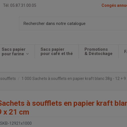
Tél. 05.87.31.00.05
Congés annuel
Sacs papier
Sacs papier
Promotions
F
pour café et thé
& Déstockage
pour farine
soufflets
1 000 Sachets à soufflets en papier kraft blanc 38g - 12 + 9
Sachets à soufflets en papier kraft bla
9 x 21 cm
SKB-12921x1000