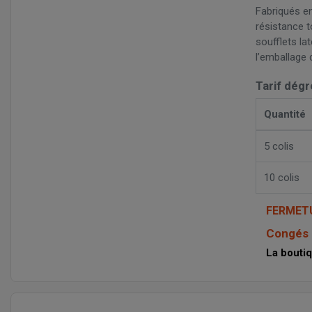
Fabriqués en
résistance t
soufflets lat
l’emballage 
Tarif dégr
Quantité
5 colis
10 colis
FERMET
Congés a
La boutiq